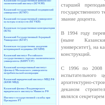
Казанский государственный финансово-
экономический институт (КГФЭИ)
старший преподав
Казанский государственный медицинский
государственного 
университет (КГМУ)
звание доцента.
Казанский государственный университет
культуры и искусств (КГУКИ)
Казанская государственная консерватория
(КГК)
В 1994 году пере
Казанский Государственный Аграрный
(ныне Казански
Университет (КГАУ)
университет), на к
Казанская государственна академия
ветеринарной медицины (КГАВМ)
конструкций.
Казанский институт Российского
государственного торгово-экономического
университета (КИРГТЭУ)
С 1996 по 2008 г
Казанский кооперативный институт
(филиал) Московского университета
потребительской кооперации
испытательного ц
Казанский юридический институт МВД РФ
архитектурно-стр
(КЮИ МВД)
деканом строител
Казанский филиал Владимирского
юридического института Минюста РФ
являлся секретарем
Институт государственной службы при
Президенте РТ