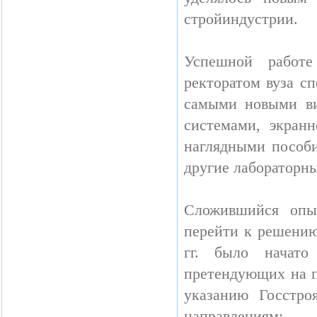
стройиндустрии.
Успешной работе
ректоратом вуза с
самыми новыми вид
системами, экран
наглядными пособи
другие лабораторны
Сложившийся опыт
перейти к решению
гг. было начато 
претендующих на п
указанию Госстро
направлениям: