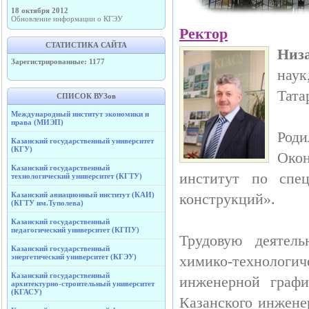
18 октября 2012
Обновление информации о КГЭУ
Ректор
СТАТИСТИКА САЙТА
Низ
Зарегистрированные: 1177
наук
Тата
СПИСОК ВУЗов
Международный институт экономики и
права (МИЭП)
Роди
Казанский государственный университет
(КГУ)
Окон
Казанский государственный
институт по спец
технологический университет (КГТУ)
Казанский авиационный институт (КАИ)
конструкций».
(КГТУ им.Туполева)
Казанский государственный
педагогический университет (КГПУ)
Трудовую деятел
Казанский государственный
энергетический университет (КГЭУ)
химико-технологи
Казанский государственный
инженерной графи
архитектурно-строительный университет
(КГАСУ)
Казанского инженер