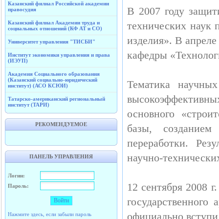
Казанский филиал Российской академии
В 2007 году защит
правосудия
Казанский филиал Академии труда и
технических наук 
социальных отношений (КФ АТ и СО)
изделия». В апрел
Университет управления "ТИСБИ"
кафедры «Технолог
Институт экономики управления и права
(ИЭУП)
Академия Социального образования
(Казанский социально-юридический
Тематика научных
институт) (АСО КСЮИ)
высокоэффективн
Татарско-американский региональный
институт (ТАРИ)
основного «строи
РЕКОМЕНДУЕМОЕ
базы, созданием
переработки. Рез
научно-техническ
ПАНЕЛЬ УПРАВЛЕНИЯ
Логин:
12 сентября 2008 г
Пароль:
государственного 
официально вступил
Нажмите здесь, если забыли пароль