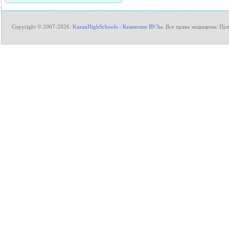
Copyright © 2007-2026.
KazanHighSchools - Казанские ВУЗы
. Все права защищены. П