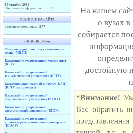
18 октября 2012
На нашем сай
Обновление информации о КГЭУ
СТАТИСТИКА САЙТА
о вузах в
Зарегистрированные: 1177
собирается пос
СПИСОК ВУЗов
информация
Международный институт экономики и
права (МИЭП)
определи
Казанский государственный университет
(КГУ)
достойную и
Казанский государственный
технологический университет (КГТУ)
и
Казанский авиационный институт (КАИ)
(КГТУ им.Туполева)
*Внимание!
Ува
Казанский государственный
педагогический университет (КГПУ)
Вас обратить в
Казанский государственный
энергетический университет (КГЭУ)
представленна
Казанский государственный
архитектурно-строительный университет
(КГАСУ)
точной, т.к. в