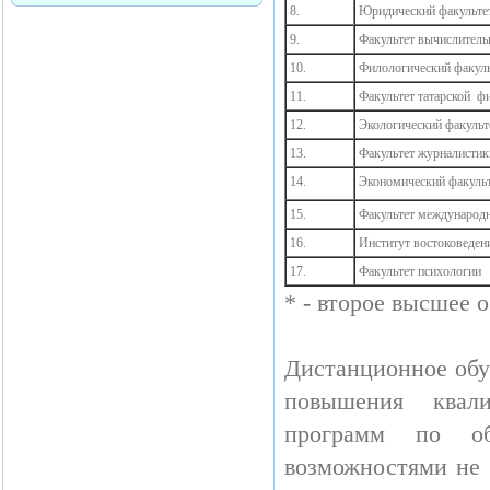
8.
Юридический факульте
9.
Факультет вычислитель
10.
Филологический факуль
11.
Факультет татарской ф
12.
Экологический факульт
13.
Факультет журналистик
14.
Экономический факуль
15.
Факультет международ
16.
Институт востоковеден
17.
Факультет психологии
* - второе высшее 
Дистанционное обу
повышения квали
программ по об
возможностями не 