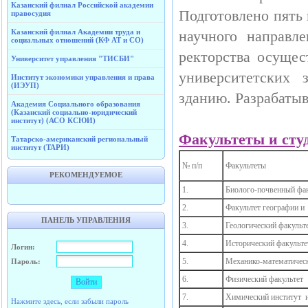
Казанский филиал Российской академии
Подготовлено пять 
правосудия
Казанский филиал Академии труда и
научного направл
социальных отношений (КФ АТ и СО)
ректорства осущес
Университет управления "ТИСБИ"
университетских 
Институт экономики управления и права
(ИЭУП)
зданию. Разрабатыв
Академия Социального образования
(Казанский социально-юридический
институт) (АСО КСЮИ)
Факультеты и сту
Татарско-американский региональный
институт (ТАРИ)
№ п/п
Факультеты
РЕКОМЕНДУЕМОЕ
1.
Биолого-почвенный фак
2.
Факультет географии
ПАНЕЛЬ УПРАВЛЕНИЯ
3.
Геологический факульт
4.
Исторический факульте
Логин:
5.
Механико-математичес
Пароль:
6.
Физический факультет
7.
Химический институт 
Нажмите здесь, если забыли пароль