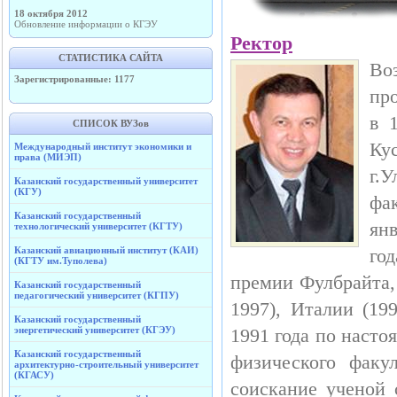
18 октября 2012
Обновление информации о КГЭУ
Ректор
СТАТИСТИКА САЙТА
Во
Зарегистрированные: 1177
пр
в 
СПИСОК ВУЗов
Ку
Международный институт экономики и
права (МИЭП)
г.
Казанский государственный университет
(КГУ)
фа
Казанский государственный
ян
технологический университет (КГТУ)
Казанский авиационный институт (КАИ)
го
(КГТУ им.Туполева)
премии Фулбрайта,
Казанский государственный
педагогический университет (КГПУ)
1997), Италии (19
Казанский государственный
энергетический университет (КГЭУ)
1991 года по насто
Казанский государственный
физического факу
архитектурно-строительный университет
(КГАСУ)
соискание ученой 