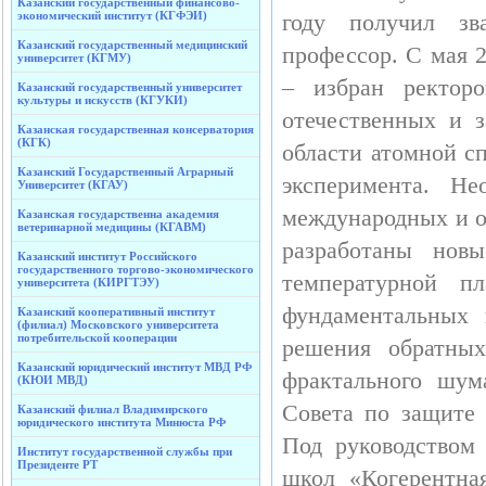
Казанский государственный финансово-
экономический институт (КГФЭИ)
году получил зв
Казанский государственный медицинский
профессор. С мая 2
университет (КГМУ)
– избран ректор
Казанский государственный университет
культуры и искусств (КГУКИ)
отечественных и 
Казанская государственная консерватория
(КГК)
области атомной с
Казанский Государственный Аграрный
эксперимента. Н
Университет (КГАУ)
международных и о
Казанская государственна академия
ветеринарной медицины (КГАВМ)
разработаны новы
Казанский институт Российского
государственного торгово-экономического
температурной п
университета (КИРГТЭУ)
фундаментальных 
Казанский кооперативный институт
(филиал) Московского университета
потребительской кооперации
решения обратных
Казанский юридический институт МВД РФ
фрактального шум
(КЮИ МВД)
Совета по защите 
Казанский филиал Владимирского
юридического института Минюста РФ
Под руководством
Институт государственной службы при
Президенте РТ
школ «Когерентная