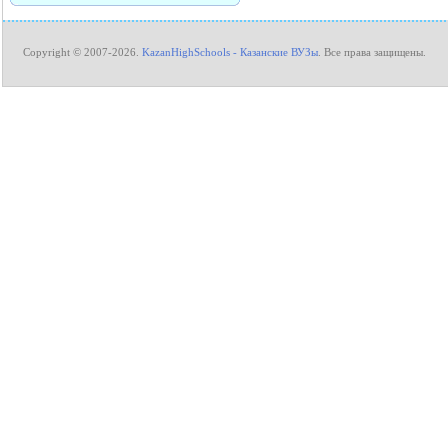
Copyright © 2007-2026.
KazanHighSchools - Казанские ВУЗы
. Все права защищены.