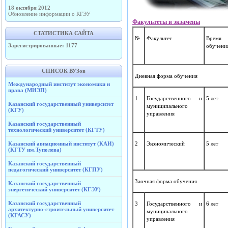
18 октября 2012
Обновление информации о КГЭУ
Факультеты и экзамены
СТАТИСТИКА САЙТА
№
Факультет
Время
Зарегистрированные: 1177
обучени
СПИСОК ВУЗов
Дневная форма обучения
Международный институт экономики и
права (МИЭП)
1
Государственного и
5 лет
Казанский государственный университет
муниципального
(КГУ)
управления
Казанский государственный
технологический университет (КГТУ)
Казанский авиационный институт (КАИ)
2
Экономический
5 лет
(КГТУ им.Туполева)
Казанский государственный
педагогический университет (КГПУ)
Заочная форма обучения
Казанский государственный
энергетический университет (КГЭУ)
Казанский государственный
3
Государственного и
6 лет
архитектурно-строительный университет
муниципального
(КГАСУ)
управления