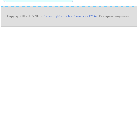
Copyright © 2007-2026.
KazanHighSchools - Казанские ВУЗы
. Все права защищены.