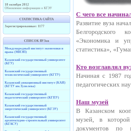
18 октября 2012
Обновление информации о КГЭУ
С чего все начина
СТАТИСТИКА САЙТА
Развитие вуза нача
Зарегистрированные: 1177
Белгородского к
«Экономика и упр
СПИСОК ВУЗов
статистика», «Гум
Международный институт экономики и
права (МИЭП)
Казанский государственный университет
(КГУ)
Кто возглавлял ву
Казанский государственный
Начиная с 1987 го
технологический университет (КГТУ)
Казанский авиационный институт (КАИ)
педагогических на
(КГТУ им.Туполева)
Казанский государственный
педагогический университет (КГПУ)
Наш музей
Казанский государственный
энергетический университет (КГЭУ)
В Казанском кооп
Казанский государственный
музей, в которо
архитектурно-строительный университет
(КГАСУ)
документов по и