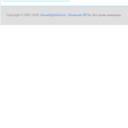
Copyright © 2007-2026.
KazanHighSchools - Казанские ВУЗы
. Все права защищены.